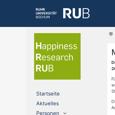
D
2
F
w
S
(current)
Startseite
D
(current)
Aktuelles
A
Personen