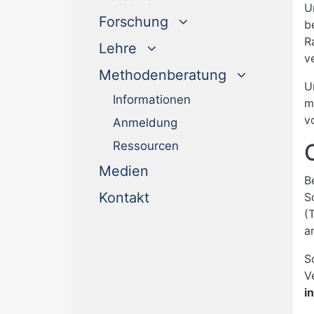
U
Forschung
b
R
Lehre
v
Methodenberatung
U
Informationen
m
v
Anmeldung
Ressourcen
(current)
Medien
B
(current)
Kontakt
S
(
a
S
V
i