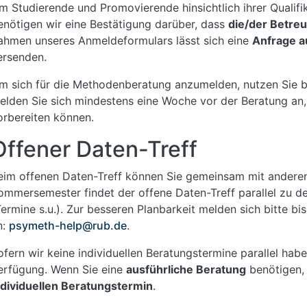
m Studierende und Promovierende hinsichtlich ihrer Qualifi
enötigen wir eine Bestätigung darüber, dass
die/der Betre
ahmen unseres Anmeldeformulars lässt sich eine
Anfrage a
ersenden.
m sich für die Methodenberatung anzumelden, nutzen Sie b
elden Sie sich mindestens eine Woche vor der Beratung an, 
orbereiten können.
Offener Daten-Treff
eim offenen Daten-Treff können Sie gemeinsam mit anderen
ommersemester findet der offene Daten-Treff parallel zu de
Termine s.u.). Zur besseren Planbarkeit melden sich bitte b
n:
psymeth-help@rub.de
.
ofern wir keine individuellen Beratungstermine parallel habe
erfügung. Wenn Sie eine
ausführliche Beratung
benötigen, 
ndividuellen Beratungstermin
.