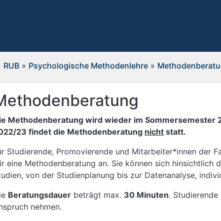
RUB
»
Psychologische Methodenlehre
»
Methodenberat
Methodenberatung
ie Methodenberatung wird wieder im Sommersemester 
022/23 findet die Methodenberatung
nicht
statt.
ür Studierende, Promovierende und Mitarbeiter*innen der Fa
ir eine Methodenberatung an. Sie können sich hinsichtlich d
tudien, von der Studienplanung bis zur Datenanalyse, individ
ie
Beratungsdauer
beträgt max.
30 Minuten
. Studierende
nspruch nehmen.